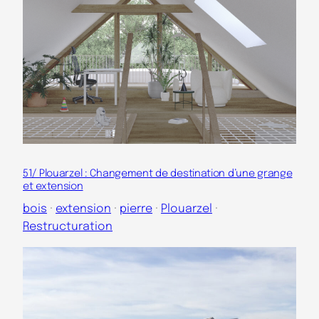
51/ Plouarzel : Changement de destination d’une grange
et extension
bois
 · 
extension
 · 
pierre
 · 
Plouarzel
 · 
Restructuration