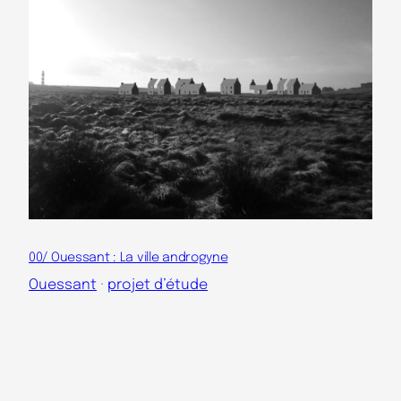
00/ Ouessant : La ville androgyne
Ouessant
 · 
projet d’étude