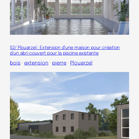
52/ Plouarzel : Extension d’une maison pour création
d’un abri couvert pour la piscine existante
bois
 · 
extension
 · 
pierre
 · 
Plouarzel