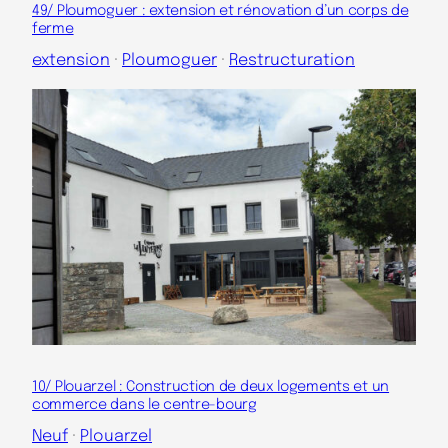
49/ Ploumoguer : extension et rénovation d’un corps de
ferme
extension
 · 
Ploumoguer
 · 
Restructuration
10/ Plouarzel : Construction de deux logements et un
commerce dans le centre-bourg
Neuf
 · 
Plouarzel