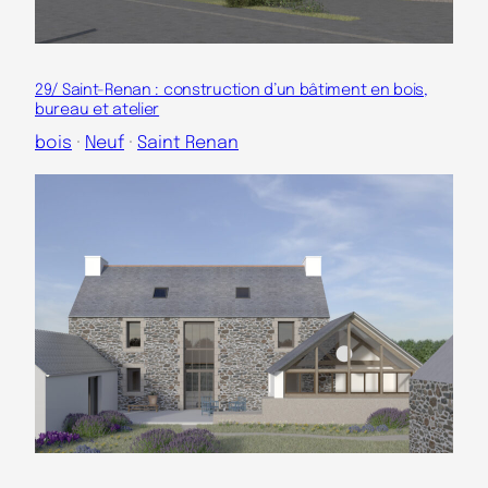
29/ Saint-Renan : construction d’un bâtiment en bois,
bureau et atelier
bois
 · 
Neuf
 · 
Saint Renan