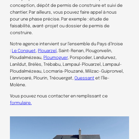
conception, dépôt de permis de construire et suivi de
chantier. Par ailleurs, vous pouvez faire appel à nous
pour une phase précise. Par exemple : étude de
faisabilité, avant-projet ou dossier de permis de
construire.
Notre agence intervient sur l’ensemble du Pays d’Iroise
:
Le Conquet
,
Plouarzel
, Saint-Renan, Plougonvelin,
Ploudalmézeau,
Ploumoguer
, Porspoder, Landunvez,
Lanildut, Brélès, Trébabu, Lampaul-Plouarzel, Lampaul-
Ploudalmézeau, Locmaria-Plouzané, Milizac-Guipronvel,
Lanrivoaré, Plourin, Tréouergat,
Ouessant
et l’Île-
Molène.
Vous pouvez nous contacter en remplissant ce
formulaire.