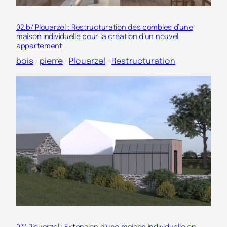
02.b/ Plouarzel : Restructuration des combles d’une
maison individuelle pour la création d’un nouvel
appartement
bois
 · 
pierre
 · 
Plouarzel
 · 
Restructuration