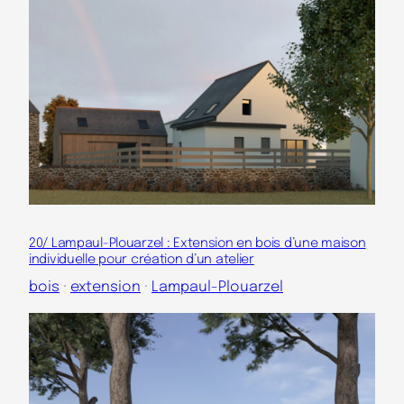
20/ Lampaul-Plouarzel : Extension en bois d’une maison
individuelle pour création d’un atelier
bois
 · 
extension
 · 
Lampaul-Plouarzel