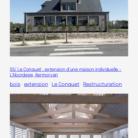
55/ Le Conquet : extension d’une maison individuelle –
L’Abordage, Kermorvan
bois
 · 
extension
 · 
Le Conquet
 · 
Restructuration