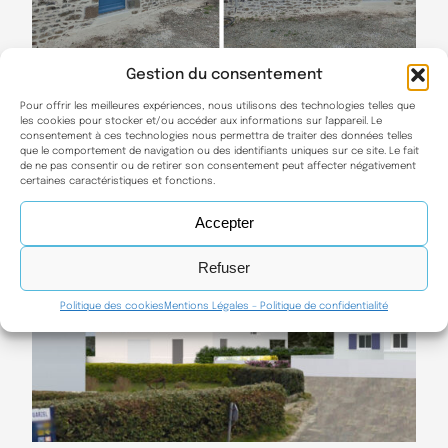
Gestion du consentement
Pour offrir les meilleures expériences, nous utilisons des technologies telles que
44/ Ploumoguer : rénovation et extension d’un corps de
les cookies pour stocker et/ou accéder aux informations sur l'appareil. Le
ferme pour création d’une chambre parentale
consentement à ces technologies nous permettra de traiter des données telles
que le comportement de navigation ou des identifiants uniques sur ce site. Le fait
extension
 · 
pierre
 · 
Ploumoguer
 · 
Restructuration
de ne pas consentir ou de retirer son consentement peut affecter négativement
certaines caractéristiques et fonctions.
Accepter
Refuser
Politique des cookies
Mentions Légales – Politique de confidentialité