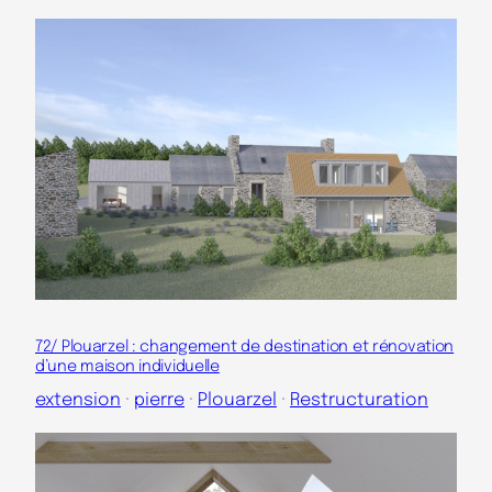
72/ Plouarzel : changement de destination et rénovation
d’une maison individuelle
extension
 · 
pierre
 · 
Plouarzel
 · 
Restructuration