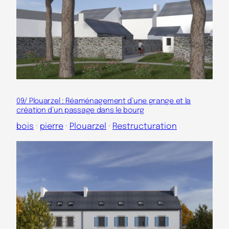
09/ Plouarzel : Réaménagement d’une grange et la
création d’un passage dans le bourg
bois
 · 
pierre
 · 
Plouarzel
 · 
Restructuration