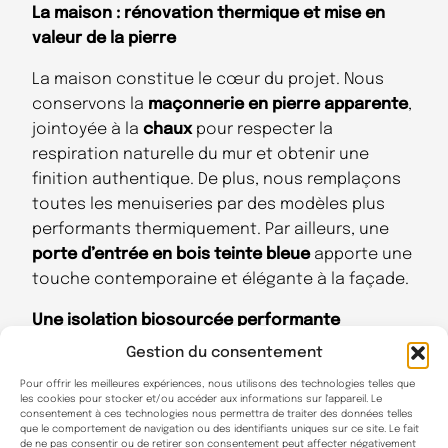
La maison : rénovation thermique et mise en
valeur de la pierre
La maison constitue le cœur du projet. Nous
conservons la
maçonnerie en pierre apparente
,
jointoyée à la
chaux
pour respecter la
respiration naturelle du mur et obtenir une
finition authentique. De plus, nous remplaçons
toutes les menuiseries par des modèles plus
performants thermiquement. Par ailleurs, une
porte d’entrée en bois teinte bleue
apporte une
touche contemporaine et élégante à la façade.
Une isolation biosourcée performante
Gestion du consentement
Pour l’isolation intérieure, nous choisissons la
laine végétale Biofib
, un matériau sain et
Pour offrir les meilleures expériences, nous utilisons des technologies telles que
les cookies pour stocker et/ou accéder aux informations sur l'appareil. Le
durable. En effet, ses performances sont
consentement à ces technologies nous permettra de traiter des données telles
que le comportement de navigation ou des identifiants uniques sur ce site. Le fait
certifiées et optimisées :
de ne pas consentir ou de retirer son consentement peut affecter négativement