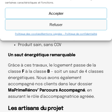
certaines caractéristiques et fonctions.
Excellente résilience, adaptée à tous types
Accepter
de montants
Fibres très résistantes pour une tenue
Refuser
mécanique durable
Régulation naturelle de l’hygrométrie
Politique des cookies
Mentions Légales – Politique de confidentialité
Très bon déphasage thermique
Produit sain, sans COV
Un saut énergétique remarquable
Grâce à ces travaux, le logement passe de la
classe
F
à la classe
B
— soit un saut de 4 classes
énergétiques. Nous avons également
accompagné nos clients dans leur dossier
MaPrimeRénov’ Parcours Accompagné
, en
assurant le rôle d’accompagnatrice agréée.
Les artisans du projet