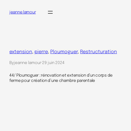
Aller
jeanne lamour
au
contenu
extension
, 
pierre
, 
Ploumoguer
, 
Restructuration
By
jeanne lamour
·
29 juin 2024
44/ Ploumoguer : rénovation et extension d’un corps de
ferme pour création d’une chambre parentale