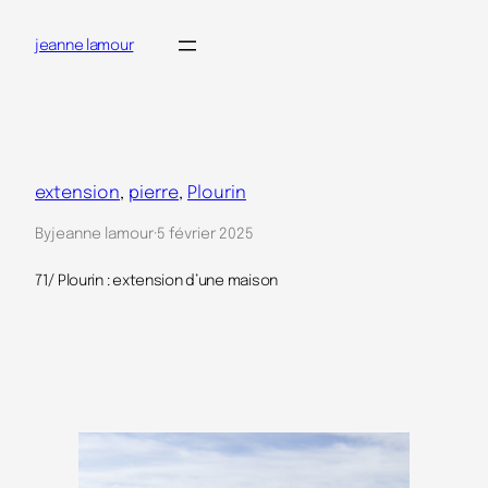
Aller
jeanne lamour
au
contenu
extension
, 
pierre
, 
Plourin
By
jeanne lamour
·
5 février 2025
71/ Plourin : extension d’une maison