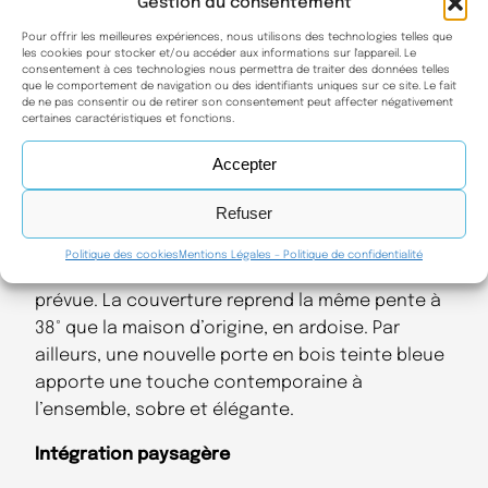
Gestion du consentement
couverture en
ardoise
à 38° de pente —
Pour offrir les meilleures expériences, nous utilisons des technologies telles que
caractéristique de l’architecture rurale
les cookies pour stocker et/ou accéder aux informations sur l'appareil. Le
consentement à ces technologies nous permettra de traiter des données telles
bretonne. Ainsi, le bâtiment s’inscrit pleinement
que le comportement de navigation ou des identifiants uniques sur ce site. Le fait
dans le paysage du Pays d’Iroise.
de ne pas consentir ou de retirer son consentement peut affecter négativement
certaines caractéristiques et fonctions.
Le projet d’extension
Accepter
Nous avons implanté l’extension sur les murs en
Refuser
moellons existants. Les maîtres d’ouvrage ont
remis ces murs en état et les ont complétés en
Politique des cookies
Mentions Légales – Politique de confidentialité
pierres maçonnées pour atteindre la hauteur
prévue. La couverture reprend la même pente à
38° que la maison d’origine, en ardoise. Par
ailleurs, une nouvelle porte en bois teinte bleue
apporte une touche contemporaine à
l’ensemble, sobre et élégante.
Intégration paysagère